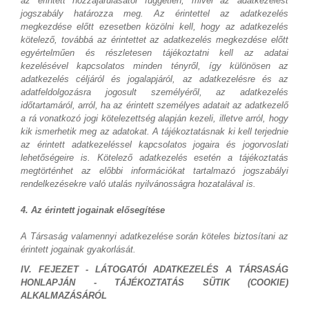
az érintett hozzájárulásától független, mivel az adatkezelést
jogszabály határozza meg. Az érintettel az adatkezelés
megkezdése előtt ezesetben közölni kell, hogy az adatkezelés
kötelező, továbbá az érintettet az adatkezelés megkezdése előtt
egyértelműen és részletesen tájékoztatni kell az adatai
kezelésével kapcsolatos minden tényről, így különösen az
adatkezelés céljáról és jogalapjáról, az adatkezelésre és az
adatfeldolgozásra jogosult személyéről, az adatkezelés
időtartamáról, arról, ha az érintett személyes adatait az adatkezelő
a rá vonatkozó jogi kötelezettség alapján kezeli, illetve arról, hogy
kik ismerhetik meg az adatokat. A tájékoztatásnak ki kell terjednie
az érintett adatkezeléssel kapcsolatos jogaira és jogorvoslati
lehetőségeire is. Kötelező adatkezelés esetén a tájékoztatás
megtörténhet az előbbi információkat tartalmazó jogszabályi
rendelkezésekre való utalás nyilvánosságra hozatalával is.
4. Az érintett jogainak elősegítése
A Társaság valamennyi adatkezelése során köteles biztosítani az
érintett jogainak gyakorlását.
IV. FEJEZET - LÁTOGATÓI ADATKEZELÉS A TÁRSASÁG
HONLAPJÁN - TÁJÉKOZTATÁS SÜTIK (COOKIE)
ALKALMAZÁSÁRÓL