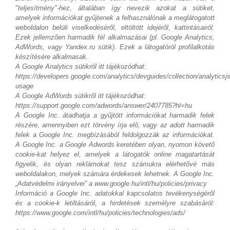
"teljesítmény"-hez, általában így nevezik azokat a sütiket,
amelyek információkat gyűjtenek a felhasználónak a meglátogatott
weboldalon belüli viselkedéséről, eltöltött idejéről, kattintásairól.
Ezek jellemzően harmadik fél alkalmazásai (pl. Google Analytics,
AdWords, vagy Yandex.ru sütik). Ezek a látogatóról profilalkotás
készítésére alkalmasak.
A Google Analytics sütikről itt tájékozódhat:
https://developers.google.com/analytics/devguides/collection/analyticsj
usage
A Google AdWords sütikről itt tájékozódhat:
https://support.google.com/adwords/answer/2407785?hl=hu
A Google Inc. átadhatja a gyűjtött információkat harmadik felek
részére, amennyiben ezt törvény írja elő, vagy az adott harmadik
felek a Google Inc. megbízásából feldolgozzák az információkat.
A Google Inc. a Google Adwords keretében olyan, nyomon követő
cookie-kat helyez el, amelyek a látogatók online magatartását
figyelik, és olyan reklámokat tesz számukra elérhetővé más
weboldalakon, melyek számára érdekesek lehetnek. A Google Inc.
„Adatvédelmi irányelvei” a www.google.hu/intl/hu/policies/privacy
Információ a Google Inc. adatokkal kapcsolatos tevékenységéről
és a cookie-k letiltásáról, a hirdetések személyre szabásáról:
https://www.google.com/intl/hu/policies/technologies/ads/