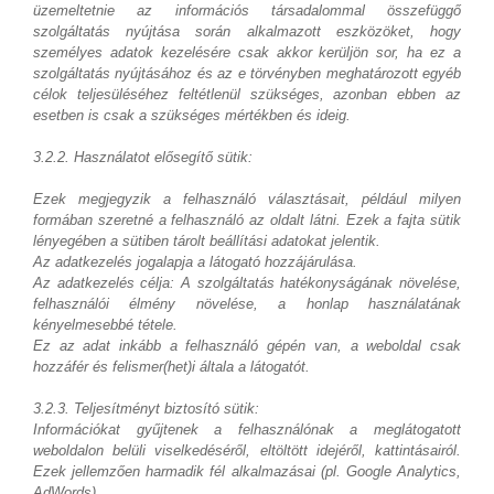
üzemeltetnie az információs társadalommal összefüggő
szolgáltatás nyújtása során alkalmazott eszközöket, hogy
személyes adatok kezelésére csak akkor kerüljön sor, ha ez a
szolgáltatás nyújtásához és az e törvényben meghatározott egyéb
célok teljesüléséhez feltétlenül szükséges, azonban ebben az
esetben is csak a szükséges mértékben és ideig.
3.2.2. Használatot elősegítő sütik:
Ezek megjegyzik a felhasználó választásait, például milyen
formában szeretné a felhasználó az oldalt látni. Ezek a fajta sütik
lényegében a sütiben tárolt beállítási adatokat jelentik.
Az adatkezelés jogalapja a látogató hozzájárulása.
Az adatkezelés célja: A szolgáltatás hatékonyságának növelése,
felhasználói élmény növelése, a honlap használatának
kényelmesebbé tétele.
Ez az adat inkább a felhasználó gépén van, a weboldal csak
hozzáfér és felismer(het)i általa a látogatót.
3.2.3. Teljesítményt biztosító sütik:
Információkat gyűjtenek a felhasználónak a meglátogatott
weboldalon belüli viselkedéséről, eltöltött idejéről, kattintásairól.
Ezek jellemzően harmadik fél alkalmazásai (pl. Google Analytics,
AdWords).