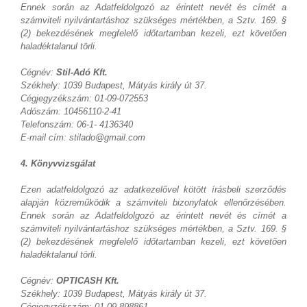
Ennek során az Adatfeldolgozó az érintett nevét és címét a
számviteli nyilvántartáshoz szükséges mértékben, a Sztv. 169. §
(2) bekezdésének megfelelő időtartamban kezeli, ezt követően
haladéktalanul törli.
Cégnév:
Stil-Adó Kft.
Székhely: 1039 Budapest, Mátyás király út 37.
Cégjegyzékszám: 01-09-072553
Adószám: 10456110-2-41
Telefonszám: 06-1- 4136340
E-mail cím: stilado@gmail.com
4. Könyvvizsgálat
Ezen adatfeldolgozó az adatkezelővel kötött írásbeli szerződés
alapján közreműködik a számviteli bizonylatok ellenőrzésében.
Ennek során az Adatfeldolgozó az érintett nevét és címét a
számviteli nyilvántartáshoz szükséges mértékben, a Sztv. 169. §
(2) bekezdésének megfelelő időtartamban kezeli, ezt követően
haladéktalanul törli.
Cégnév:
OPTICASH Kft.
Székhely: 1039 Budapest, Mátyás király út 37.
Cégjegyzékszám: 01-09-898861