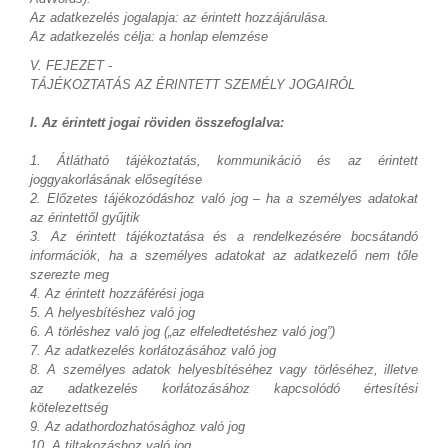
Az adatkezelés jogalapja: az érintett hozzájárulása.
Az adatkezelés célja: a honlap elemzése
V. FEJEZET -
TÁJÉKOZTATÁS AZ ÉRINTETT SZEMÉLY JOGAIRÓL
I. Az érintett jogai röviden összefoglalva:
1. Átlátható tájékoztatás, kommunikáció és az érintett
joggyakorlásának elősegítése
2. Előzetes tájékozódáshoz való jog – ha a személyes adatokat
az érintettől gyűjtik
3. Az érintett tájékoztatása és a rendelkezésére bocsátandó
információk, ha a személyes adatokat az adatkezelő nem tőle
szerezte meg
4. Az érintett hozzáférési joga
5. A helyesbítéshez való jog
6. A törléshez való jog („az elfeledtetéshez való jog”)
7. Az adatkezelés korlátozásához való jog
8. A személyes adatok helyesbítéséhez vagy törléséhez, illetve
az adatkezelés korlátozásához kapcsolódó értesítési
kötelezettség
9. Az adathordozhatósághoz való jog
10. A tiltakozáshoz való jog