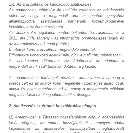
1.4. Az áruszállításhoz kapcsolódó adatkezelés
Az adatkezelés célja: Az áruszállítás esetében az adatkezelés
célja az, hogy a megrendelt árut az érintett igényéhez
alkalmazkodva szerződéses partnerünk közreműködésével
kiszállítsuk az érintett számára.
Az adatkezelés jogalapja: érintett önkéntes hozzájárulása és a
2011. évi CXII. törvény - az információs önrendelkezési jogról és
az információszabadságról (Infotv.)
Érintettek köre: áruszállítást megrendelő érintettek
Érintettekre vonatkozó adatok: név, cím, e-mail cím, telefonszám.
Az adatkezelés időtartama: Az Adatkezelő az adatokat a
megrendelt áru kiszállításának időtartamáig kezeli.
Az adatkezelő a hatóságok részére - amennyiben a hatóság a
pontos célt és az adatok körét megjelölte - személyes adatot csak
annyit és olyan mértékben ad ki, amely a megkeresés céljának
megvalósításához elengedhetetlenül szükséges.
2. Adatkezelés az érintett hozzájárulása alapján
(1) Amennyiben a Társaság hozzájáruláson alapuló adatkezelést
kíván végezni, az érintett hozzájárulását személyes adatai
kezeléséhez az adatkezelési szabályzatban meghatározott