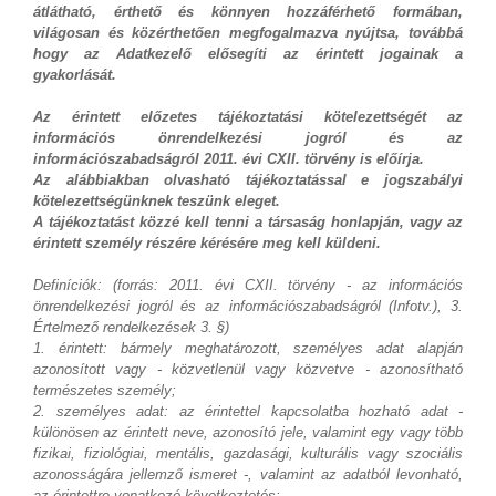
átlátható, érthető és könnyen hozzáférhető formában,
világosan és közérthetően megfogalmazva nyújtsa, továbbá
hogy az Adatkezelő elősegíti az érintett jogainak a
gyakorlását.
Az érintett előzetes tájékoztatási kötelezettségét az
információs önrendelkezési jogról és az
információszabadságról 2011. évi CXII. törvény is előírja.
Az alábbiakban olvasható tájékoztatással e jogszabályi
kötelezettségünknek teszünk eleget.
A tájékoztatást közzé kell tenni a társaság honlapján, vagy az
érintett személy részére kérésére meg kell küldeni.
Definíciók: (forrás: 2011. évi CXII. törvény - az információs
önrendelkezési jogról és az információszabadságról (Infotv.), 3.
Értelmező rendelkezések 3. §)
1. érintett: bármely meghatározott, személyes adat alapján
azonosított vagy - közvetlenül vagy közvetve - azonosítható
természetes személy;
2. személyes adat: az érintettel kapcsolatba hozható adat -
különösen az érintett neve, azonosító jele, valamint egy vagy több
fizikai, fiziológiai, mentális, gazdasági, kulturális vagy szociális
azonosságára jellemző ismeret -, valamint az adatból levonható,
az érintettre vonatkozó következtetés;