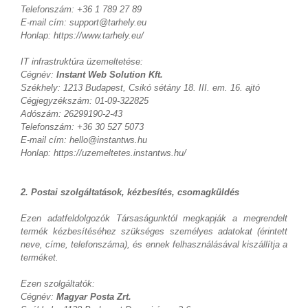
Telefonszám: +36 1 789 27 89
E-mail cím: support@tarhely.eu
Honlap: https://www.tarhely.eu/
IT infrastruktúra üzemeltetése:
Cégnév:
Instant Web Solution Kft.
Székhely: 1213 Budapest, Csikó sétány 18. III. em. 16. ajtó
Cégjegyzékszám: 01-09-322825
Adószám: 26299190-2-43
Telefonszám: +36 30 527 5073
E-mail cím: hello@instantws.hu
Honlap: https://uzemeltetes.instantws.hu/
2. Postai szolgáltatások, kézbesítés, csomagküldés
Ezen adatfeldolgozók Társaságunktól megkapják a megrendelt
termék kézbesítéséhez szükséges személyes adatokat (érintett
neve, címe, telefonszáma), és ennek felhasználásával kiszállítja a
terméket.
Ezen szolgáltatók:
Cégnév:
Magyar Posta Zrt.