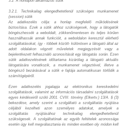
3.2. A honlapon alkalmazott sütik
3.2.1. Technikailag elengedhetetlenül szükséges munkamenet
(session) sütik
Az adatkezelés célja: a honlap megfelelő működésének
biztosítása. Ezek a sütik ahhoz szükségesek, hogy a látogatók
böngészhessék a weboldalt, zökkenőmentesen és teljes körűen
használhassák annak funkcióit, a weboldalon keresztül elérhető
szolgáltatásokat, így - többek között- különösen a látogató által az
adott oldalakon végzett műveletek megjegyzését vagy a
bejelentkezett felhasználó azonosítását egy látogatás során. Ezen
sütik adatkezelésének időtartama kizárólag a látogató aktuális
látogatására vonatkozik, a munkamenet végeztével, illetve a
böngésző bezárásával a sütik e fajtája automatikusan törlődik a
számítógépéről.
Ezen adatkezelés jogalapja az elektronikus kereskedelmi
szolgáltatások, valamint az információs társadalmi szolgáltatások
egyes kérdéseiről szóló 2001. CVIII. törvény (Elkertv.) 13/A. § (3)
bekezdése, amely szerint a szolgáltató a szolgáltatás nyújtása
céljából kezelheti azon személyes adatokat, amelyek a
szolgáltatás nyújtásához technikailag elengedhetetlenül
szükségesek. A szolgáltatónak az egyéb feltételek azonossága
esetén úgy kell megválasztania és minden esetben oly módon kell