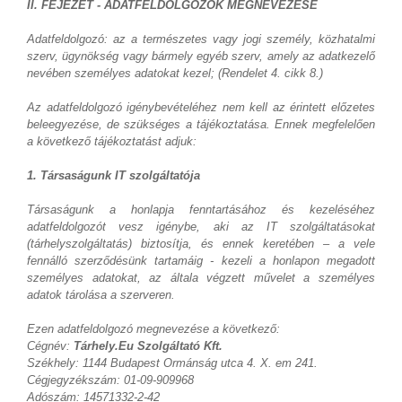
II. FEJEZET - ADATFELDOLGOZÓK MEGNEVEZÉSE
Adatfeldolgozó: az a természetes vagy jogi személy, közhatalmi
szerv, ügynökség vagy bármely egyéb szerv, amely az adatkezelő
nevében személyes adatokat kezel; (Rendelet 4. cikk 8.)
Az adatfeldolgozó igénybevételéhez nem kell az érintett előzetes
beleegyezése, de szükséges a tájékoztatása. Ennek megfelelően
a következő tájékoztatást adjuk:
1. Társaságunk IT szolgáltatója
Társaságunk a honlapja fenntartásához és kezeléséhez
adatfeldolgozót vesz igénybe, aki az IT szolgáltatásokat
(tárhelyszolgáltatás) biztosítja, és ennek keretében – a vele
fennálló szerződésünk tartamáig - kezeli a honlapon megadott
személyes adatokat, az általa végzett művelet a személyes
adatok tárolása a szerveren.
Ezen adatfeldolgozó megnevezése a következő:
Cégnév:
Tárhely.Eu Szolgáltató Kft.
Székhely: 1144 Budapest Ormánság utca 4. X. em 241.
Cégjegyzékszám: 01-09-909968
Adószám: 14571332-2-42