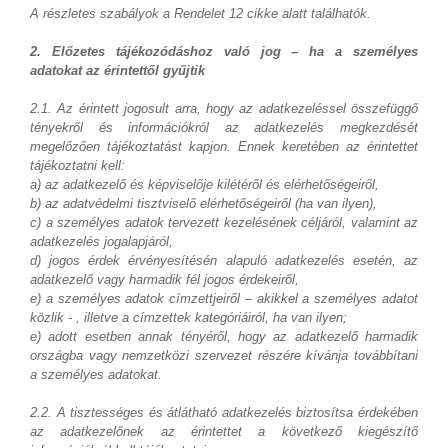
A részletes szabályok a Rendelet 12 cikke alatt találhatók.
2. Előzetes tájékozódáshoz való jog – ha a személyes
adatokat az érintettől gyűjtik
2.1. Az érintett jogosult arra, hogy az adatkezeléssel összefüggő
tényekről és információkról az adatkezelés megkezdését
megelőzően tájékoztatást kapjon. Ennek keretében az érintettet
tájékoztatni kell:
a) az adatkezelő és képviselője kilétéről és elérhetőségeiről,
b) az adatvédelmi tisztviselő elérhetőségeiről (ha van ilyen),
c) a személyes adatok tervezett kezelésének céljáról, valamint az
adatkezelés jogalapjáról,
d) jogos érdek érvényesítésén alapuló adatkezelés esetén, az
adatkezelő vagy harmadik fél jogos érdekeiről,
e) a személyes adatok címzettjeiről – akikkel a személyes adatot
közlik - , illetve a címzettek kategóriáiról, ha van ilyen;
e) adott esetben annak tényéről, hogy az adatkezelő harmadik
országba vagy nemzetközi szervezet részére kívánja továbbítani
a személyes adatokat.
2.2. A tisztességes és átlátható adatkezelés biztosítsa érdekében
az adatkezelőnek az érintettet a következő kiegészítő