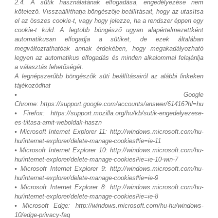
2.4. A sütik használatának elfogadása, engedélyezése nem
kötelező. Visszaállíthatja böngészője beállításait, hogy az utasítsa
el az összes cookie-t, vagy hogy jelezze, ha a rendszer éppen egy
cookie-t küld. A legtöbb böngésző ugyan alapértelmezettként
automatikusan elfogadja a sütiket, de ezek általában
megváltoztathatóak annak érdekében, hogy megakadályozható
legyen az automatikus elfogadás és minden alkalommal felajánlja
a választás lehetőségét.
A legnépszerűbb böngészők süti beállításairól az alábbi linkeken
tájékozódhat
• Google
Chrome: https://support.google.com/accounts/answer/61416?hl=hu
• Firefox: https://support.mozilla.org/hu/kb/sutik-engedelyezese-
es-tiltasa-amit-weboldak-haszn
• Microsoft Internet Explorer 11: http://windows.microsoft.com/hu-
hu/internet-explorer/delete-manage-cookies#ie=ie-11
• Microsoft Internet Explorer 10: http://windows.microsoft.com/hu-
hu/internet-explorer/delete-manage-cookies#ie=ie-10-win-7
• Microsoft Internet Explorer 9: http://windows.microsoft.com/hu-
hu/internet-explorer/delete-manage-cookies#ie=ie-9
• Microsoft Internet Explorer 8: http://windows.microsoft.com/hu-
hu/internet-explorer/delete-manage-cookies#ie=ie-8
• Microsoft Edge: http://windows.microsoft.com/hu-hu/windows-
10/edge-privacy-faq