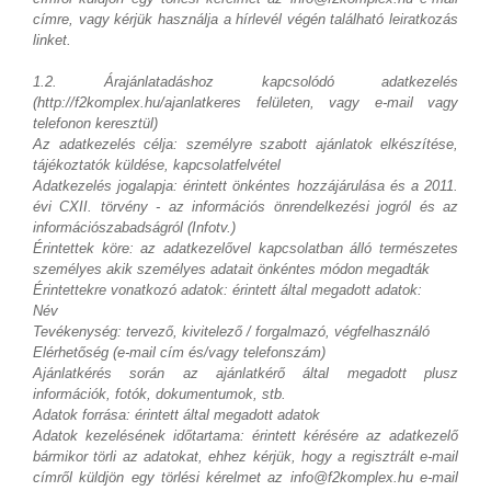
címre, vagy kérjük használja a hírlevél végén található leiratkozás
linket.
1.2. Árajánlatadáshoz kapcsolódó adatkezelés
(http://f2komplex.hu/ajanlatkeres felületen, vagy e-mail vagy
telefonon keresztül)
Az adatkezelés célja: személyre szabott ajánlatok elkészítése,
tájékoztatók küldése, kapcsolatfelvétel
Adatkezelés jogalapja: érintett önkéntes hozzájárulása és a 2011.
évi CXII. törvény - az információs önrendelkezési jogról és az
információszabadságról (Infotv.)
Érintettek köre: az adatkezelővel kapcsolatban álló természetes
személyes akik személyes adatait önkéntes módon megadták
Érintettekre vonatkozó adatok: érintett által megadott adatok:
Név
Tevékenység: tervező, kivitelező / forgalmazó, végfelhasználó
Elérhetőség (e-mail cím és/vagy telefonszám)
Ajánlatkérés során az ajánlatkérő által megadott plusz
információk, fotók, dokumentumok, stb.
Adatok forrása: érintett által megadott adatok
Adatok kezelésének időtartama: érintett kérésére az adatkezelő
bármikor törli az adatokat, ehhez kérjük, hogy a regisztrált e-mail
címről küldjön egy törlési kérelmet az info@f2komplex.hu e-mail