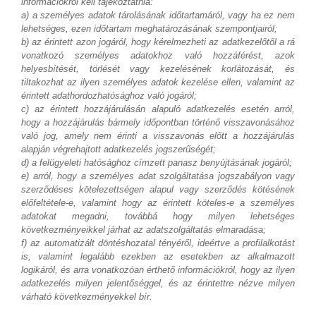
információkról kell tájékoztatnia:
a) a személyes adatok tárolásának időtartamáról, vagy ha ez nem
lehetséges, ezen időtartam meghatározásának szempontjairól;
b) az érintett azon jogáról, hogy kérelmezheti az adatkezelőtől a rá
vonatkozó személyes adatokhoz való hozzáférést, azok
helyesbítését, törlését vagy kezelésének korlátozását, és
tiltakozhat az ilyen személyes adatok kezelése ellen, valamint az
érintett adathordozhatósághoz való jogáról;
c) az érintett hozzájárulásán alapuló adatkezelés esetén arról,
hogy a hozzájárulás bármely időpontban történő visszavonásához
való jog, amely nem érinti a visszavonás előtt a hozzájárulás
alapján végrehajtott adatkezelés jogszerűségét;
d) a felügyeleti hatósághoz címzett panasz benyújtásának jogáról;
e) arról, hogy a személyes adat szolgáltatása jogszabályon vagy
szerződéses kötelezettségen alapul vagy szerződés kötésének
előfeltétele-e, valamint hogy az érintett köteles-e a személyes
adatokat megadni, továbbá hogy milyen lehetséges
következményeikkel járhat az adatszolgáltatás elmaradása;
f) az automatizált döntéshozatal tényéről, ideértve a profilalkotást
is, valamint legalább ezekben az esetekben az alkalmazott
logikáról, és arra vonatkozóan érthető információkról, hogy az ilyen
adatkezelés milyen jelentőséggel, és az érintettre nézve milyen
várható következményekkel bír.