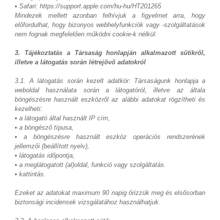
• Safari: https://support.apple.com/hu-hu/HT201265
Mindezek mellett azonban felhívjuk a figyelmet arra, hogy
előfordulhat, hogy bizonyos webhelyfunkciók vagy -szolgáltatások
nem fognak megfelelően működni cookie-k nélkül.
3. Tájékoztatás a Társaság honlapján alkalmazott sütikről,
illetve a látogatás során létrejövő adatokról
3.1. A látogatás során kezelt adatkör: Társaságunk honlapja a
weboldal használata során a látogatóról, illetve az általa
böngészésre használt eszközről az alábbi adatokat rögzítheti és
kezelheti:
• a látogató által használt IP cím,
• a böngésző típusa,
• a böngészésre használt eszköz operációs rendszerének
jellemzői (beállított nyelv),
• látogatás időpontja,
• a meglátogatott (al)oldal, funkció vagy szolgáltatás.
• kattintás.
Ezeket az adatokat maximum 90 napig őrizzük meg és elsősorban
biztonsági incidensek vizsgálatához használhatjuk.