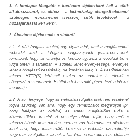
1. A honlapra látogatót a honlapon tájékoztatni kell a sütik
alkalmazásáról, és ehhez – a technikailag elengedhetetlenül
szükséges munkamenet (session) sütik kivételével - a
hozzájárulását kell kérni.
2. Általános tájékoztatás a sütikről
2.1. A süti (angolul cookie) egy olyan adat, amit a meglátogatott
weboldal küld a látogató böngészőjének (változónév-érték
formában), hogy az eltárolja és később ugyanaz a weboldal be is
tudja tölteni a tartalmát. A sütinek lehet érvényessége, érvényes
lehet a böngésző bezárásáig, de korlátlan ideig is. A későbbiekben
minden HTTP(S) kérésnél ezeket az adatokat is elküldi a
böngésző a szervernek. Ezáltal a felhasználó gépén lévő adatokat
módosítja.
2.2. A süti lényege, hogy az weboldalszolgáltatások természeténél
fogva szükség van arra, hogy egy felhasználót megjelöljön (pl.
hogy belépett az oldalra) és annak megfelelően tudja a
következőkben kezelni. A veszélye abban rejlik, hogy erről a
felhasználónak nem minden esetben van tudomása és alkalmas
lehet arra, hogy felhasználót kövesse a weboldal üzemeltetője
vagy más szolgáltató, akinek a tartalma be van építve az oldalban