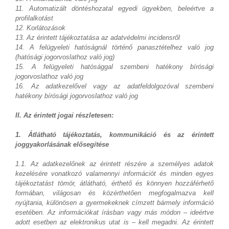
11. Automatizált döntéshozatal egyedi ügyekben, beleértve a
profilalkotást
12. Korlátozások
13. Az érintett tájékoztatása az adatvédelmi incidensről
14. A felügyeleti hatóságnál történő panasztételhez való jog
(hatósági jogorvoslathoz való jog)
15. A felügyeleti hatósággal szembeni hatékony bírósági
jogorvoslathoz való jog
16. Az adatkezelővel vagy az adatfeldolgozóval szembeni
hatékony bírósági jogorvoslathoz való jog
II. Az érintett jogai részletesen:
1. Átlátható tájékoztatás, kommunikáció és az érintett
joggyakorlásának elősegítése
1.1. Az adatkezelőnek az érintett részére a személyes adatok
kezelésére vonatkozó valamennyi információt és minden egyes
tájékoztatást tömör, átlátható, érthető és könnyen hozzáférhető
formában, világosan és közérthetően megfogalmazva kell
nyújtania, különösen a gyermekeknek címzett bármely információ
esetében. Az információkat írásban vagy más módon – ideértve
adott esetben az elektronikus utat is – kell megadni. Az érintett