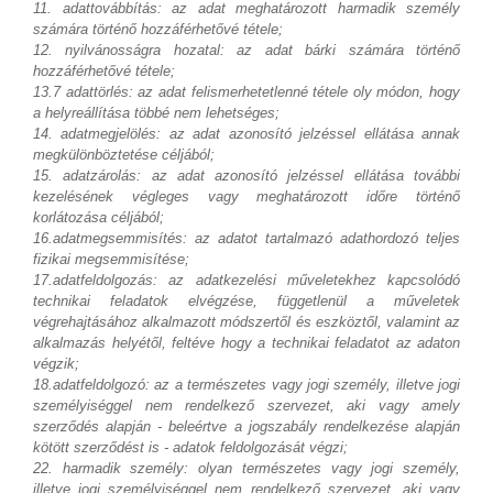
11. adattovábbítás: az adat meghatározott harmadik személy
számára történő hozzáférhetővé tétele;
12. nyilvánosságra hozatal: az adat bárki számára történő
hozzáférhetővé tétele;
13.7 adattörlés: az adat felismerhetetlenné tétele oly módon, hogy
a helyreállítása többé nem lehetséges;
14. adatmegjelölés: az adat azonosító jelzéssel ellátása annak
megkülönböztetése céljából;
15. adatzárolás: az adat azonosító jelzéssel ellátása további
kezelésének végleges vagy meghatározott időre történő
korlátozása céljából;
16.adatmegsemmisítés: az adatot tartalmazó adathordozó teljes
fizikai megsemmisítése;
17.adatfeldolgozás: az adatkezelési műveletekhez kapcsolódó
technikai feladatok elvégzése, függetlenül a műveletek
végrehajtásához alkalmazott módszertől és eszköztől, valamint az
alkalmazás helyétől, feltéve hogy a technikai feladatot az adaton
végzik;
18.adatfeldolgozó: az a természetes vagy jogi személy, illetve jogi
személyiséggel nem rendelkező szervezet, aki vagy amely
szerződés alapján - beleértve a jogszabály rendelkezése alapján
kötött szerződést is - adatok feldolgozását végzi;
22. harmadik személy: olyan természetes vagy jogi személy,
illetve jogi személyiséggel nem rendelkező szervezet, aki vagy