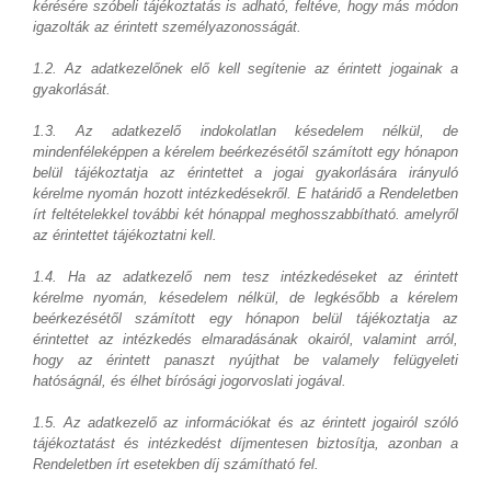
kérésére szóbeli tájékoztatás is adható, feltéve, hogy más módon
igazolták az érintett személyazonosságát.
1.2. Az adatkezelőnek elő kell segítenie az érintett jogainak a
gyakorlását.
1.3. Az adatkezelő indokolatlan késedelem nélkül, de
mindenféleképpen a kérelem beérkezésétől számított egy hónapon
belül tájékoztatja az érintettet a jogai gyakorlására irányuló
kérelme nyomán hozott intézkedésekről. E határidő a Rendeletben
írt feltételekkel további két hónappal meghosszabbítható. amelyről
az érintettet tájékoztatni kell.
1.4. Ha az adatkezelő nem tesz intézkedéseket az érintett
kérelme nyomán, késedelem nélkül, de legkésőbb a kérelem
beérkezésétől számított egy hónapon belül tájékoztatja az
érintettet az intézkedés elmaradásának okairól, valamint arról,
hogy az érintett panaszt nyújthat be valamely felügyeleti
hatóságnál, és élhet bírósági jogorvoslati jogával.
1.5. Az adatkezelő az információkat és az érintett jogairól szóló
tájékoztatást és intézkedést díjmentesen biztosítja, azonban a
Rendeletben írt esetekben díj számítható fel.