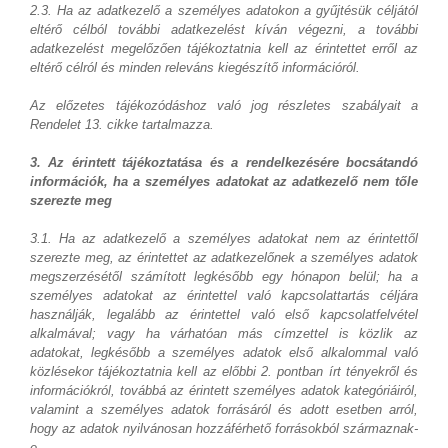
2.3. Ha az adatkezelő a személyes adatokon a gyűjtésük céljától
eltérő célból további adatkezelést kíván végezni, a további
adatkezelést megelőzően tájékoztatnia kell az érintettet erről az
eltérő célról és minden releváns kiegészítő információról.
Az előzetes tájékozódáshoz való jog részletes szabályait a
Rendelet 13. cikke tartalmazza.
3. Az érintett tájékoztatása és a rendelkezésére bocsátandó
információk, ha a személyes adatokat az adatkezelő nem tőle
szerezte meg
3.1. Ha az adatkezelő a személyes adatokat nem az érintettől
szerezte meg, az érintettet az adatkezelőnek a személyes adatok
megszerzésétől számított legkésőbb egy hónapon belül; ha a
személyes adatokat az érintettel való kapcsolattartás céljára
használják, legalább az érintettel való első kapcsolatfelvétel
alkalmával; vagy ha várhatóan más címzettel is közlik az
adatokat, legkésőbb a személyes adatok első alkalommal való
közlésekor tájékoztatnia kell az előbbi 2. pontban írt tényekről és
információkról, továbbá az érintett személyes adatok kategóriáiról,
valamint a személyes adatok forrásáról és adott esetben arról,
hogy az adatok nyilvánosan hozzáférhető forrásokból származnak-
e.