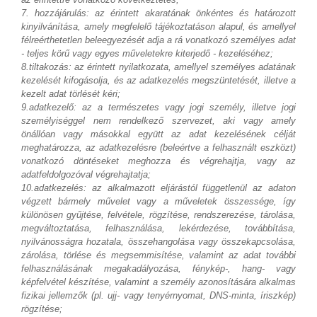
7. hozzájárulás: az érintett akaratának önkéntes és határozott
kinyilvánítása, amely megfelelő tájékoztatáson alapul, és amellyel
félreérthetetlen beleegyezését adja a rá vonatkozó személyes adat
- teljes körű vagy egyes műveletekre kiterjedő - kezeléséhez;
8.tiltakozás: az érintett nyilatkozata, amellyel személyes adatának
kezelését kifogásolja, és az adatkezelés megszüntetését, illetve a
kezelt adat törlését kéri;
9.adatkezelő: az a természetes vagy jogi személy, illetve jogi
személyiséggel nem rendelkező szervezet, aki vagy amely
önállóan vagy másokkal együtt az adat kezelésének célját
meghatározza, az adatkezelésre (beleértve a felhasznált eszközt)
vonatkozó döntéseket meghozza és végrehajtja, vagy az
adatfeldolgozóval végrehajtatja;
10.adatkezelés: az alkalmazott eljárástól függetlenül az adaton
végzett bármely művelet vagy a műveletek összessége, így
különösen gyűjtése, felvétele, rögzítése, rendszerezése, tárolása,
megváltoztatása, felhasználása, lekérdezése, továbbítása,
nyilvánosságra hozatala, összehangolása vagy összekapcsolása,
zárolása, törlése és megsemmisítése, valamint az adat további
felhasználásának megakadályozása, fénykép-, hang- vagy
képfelvétel készítése, valamint a személy azonosítására alkalmas
fizikai jellemzők (pl. ujj- vagy tenyérnyomat, DNS-minta, íriszkép)
rögzítése;