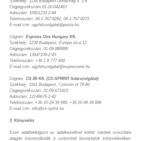
Székhely: 1138 Budapest Dunavirág u. 2-6.
Cégjegyzékszám:01-10-042463
Adószám: 10901232-2-44
Telefonszám: 06-1-767-8282, 06-1-767-8272
E-mail cím: ugyfelszolgalat@posta.hu
Cégnév:
Express One Hungary Kft.
Székhely: 1239 Budapest, Európa utca 12.
Cégjegyzékszám: 01-09-980899
Adószám: 13947109-2-43
Telefonszám: +36 1 8 777 400
E-mail cím: ugyfelszolgalat@expressone.hu
Cégnév:
CS 80 Kft. (CS-SPRINT futárszolgálat)
Székhely: 1161 Budapest, Csömöri út 78-80.
Cégjegyzékszám: 01-09-671423
Adószám: 12149676-2-42
Telefonszám: +36 20·29·39·999, +36 20·49·39·999
E-mail cím: info@cs-sprint.hu
3. Könyvelés
Ezen adatfeldolgozó az adatkezelővel kötött írásbeli szerződés
alapján közreműködik a számviteli bizonylatok könyvelésében.