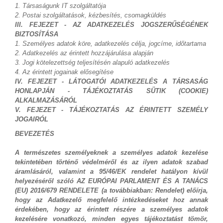
1. Társaságunk IT szolgáltatója
2. Postai szolgáltatások, kézbesítés, csomagküldés
III. FEJEZET - AZ ADATKEZELÉS JOGSZERŰSÉGÉNEK
BIZTOSÍTÁSA
1. Személyes adatok köre, adatkezelés célja, jogcíme, időtartama
2. Adatkezelés az érintett hozzájárulása alapján
3. Jogi kötelezettség teljesítésén alapuló adatkezelés
4. Az érintett jogainak elősegítése
IV. FEJEZET - LÁTOGATÓI ADATKEZELÉS A TÁRSASÁG
HONLAPJÁN - TÁJÉKOZTATÁS SÜTIK (COOKIE)
ALKALMAZÁSÁRÓL
V. FEJEZET - TÁJÉKOZTATÁS AZ ÉRINTETT SZEMÉLY
JOGAIRÓL
BEVEZETÉS
A természetes személyeknek a személyes adatok kezelése
tekintetében történő védelméről és az ilyen adatok szabad
áramlásáról, valamint a 95/46/EK rendelet hatályon kívül
helyezéséről szóló AZ EURÓPAI PARLAMENT ÉS A TANÁCS
(EU) 2016/679 RENDELETE (a továbbiakban: Rendelet) előírja,
hogy az Adatkezelő megfelelő intézkedéseket hoz annak
érdekében, hogy az érintett részére a személyes adatok
kezelésére vonatkozó, minden egyes tájékoztatást tömör,