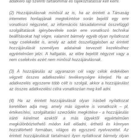
adatkérő lap szerinti tartalommal és tájékoztatással kell kérni.
(2) Hozzájárulásnak minősül az is, ha az érintett a Társaság
internetes honlapjának megtekintése során bejelöl egy erre
vonatkozó négyzetet, az információs társadalommal összefüggő
szolgáltatások igénybevétele során erre vonatkozó technikai
beállításokat hajt végre, valamint bármely egyéb olyan nyilatkozat
vagy cselekedet is, amely az adott összefüggésben az érintett
hozzájárulását személyes adatainak tervezett kezeléséhez
egyértelműen jelzi. A hallgatás, az előre bejelölt négyzet vagy a
nem cselekvés ezért nem minősül hozzájárulásnak.
(3) A hozzájárulás az ugyanazon cél vagy célok érdekében
végzett összes adatkezelési tevékenységre kiterjed. Ha az
adatkezelés egyszerre több célt is szolgál, akkor a hozzájárulást
az összes adatkezelési célra vonatkozóan meg kell adni.
(4) Ha az érintett hozzájárulását olyan írásbeli nyilatkozat
keretében adja meg, amely más ügyekre is vonatkozik – pl,
értékesítési, szolgáltatási szerződés megkötése - a hozzájárulás
iránti kérelmet ezektől a más ügyektől egyértelműen
megkülönböztethető módon kell előadni, érthető és könnyen
hozzáférhető formában, világos és egyszerű nyelvezettel. Az
érintett hozzájárulását tartalmazó ilyen nyilatkozat bármely olyan