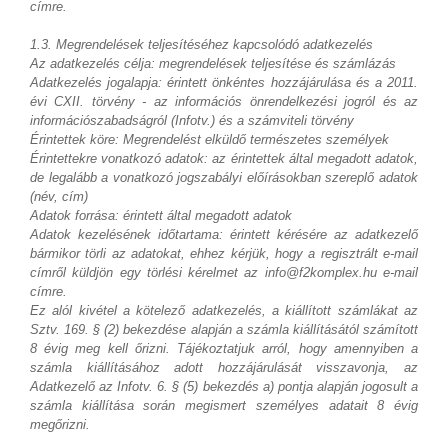
címre.
1.3. Megrendelések teljesítéséhez kapcsolódó adatkezelés
Az adatkezelés célja: megrendelések teljesítése és számlázás
Adatkezelés jogalapja: érintett önkéntes hozzájárulása és a 2011.
évi CXII. törvény - az információs önrendelkezési jogról és az
információszabadságról (Infotv.) és a számviteli törvény
Érintettek köre: Megrendelést elküldő természetes személyek
Érintettekre vonatkozó adatok: az érintettek által megadott adatok,
de legalább a vonatkozó jogszabályi előírásokban szereplő adatok
(név, cím)
Adatok forrása: érintett által megadott adatok
Adatok kezelésének időtartama: érintett kérésére az adatkezelő
bármikor törli az adatokat, ehhez kérjük, hogy a regisztrált e-mail
címről küldjön egy törlési kérelmet az info@f2komplex.hu e-mail
címre.
Ez alól kivétel a kötelező adatkezelés, a kiállított számlákat az
Sztv. 169. § (2) bekezdése alapján a számla kiállításától számított
8 évig meg kell őrizni. Tájékoztatjuk arról, hogy amennyiben a
számla kiállításához adott hozzájárulását visszavonja, az
Adatkezelő az Infotv. 6. § (5) bekezdés a) pontja alapján jogosult a
számla kiállítása során megismert személyes adatait 8 évig
megőrizni.