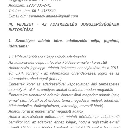
Adószám: 12354306-2-41
Telefonszám: 06-1- 4136340
E-mail cím: semeredy.andrea@gmail.com
III. FEJEZET - AZ ADATKEZELÉS JOGSZERŰSÉGÉNEK
BIZTOSÍTÁSA
1. Személyes adatok köre, adatkezelés célja, jogcíme,
időtartama:
1.1 Hírlevél küldéshez kapcsolódó adatkezelés
Az adatkezelés célja: hírlevelek küldése e-mailen keresztül
Adatkezelés jogalapja: érintett önkéntes hozzájárulása és a 2011.
évi CXII. törvény - az információs önrendelkezési jogról és az
információszabadságról (Infotv.)
Érintettek köre: az adatkezelővel kapcsolatban álló természetes
személyek, akik személyes adatait önkéntes módon megadták
Érintettekre vonatkozó adatok: érintett által megadott adatok (név,
e-mail cím, feliratkozót érdeklő téma megadása, melyek lehetnek:
hűtéstechnika, épületgépészet, lakossági, tervezői hírek).
Adatok forrása: érintett által megadott adatok
Adatok kezelésének időtartama: érintett kérésére az adatkezelő
bármikor törli az adatokat, ehhez kérjük, hogy a regisztrált e-mail
címről küldjön egy törlési kérelmet az info@f2komplex.hu e-mail