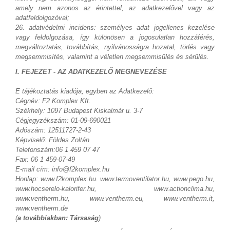
amely nem azonos az érintettel, az adatkezelővel vagy az
adatfeldolgozóval;
26. adatvédelmi incidens: személyes adat jogellenes kezelése
vagy feldolgozása, így különösen a jogosulatlan hozzáférés,
megváltoztatás, továbbítás, nyilvánosságra hozatal, törlés vagy
megsemmisítés, valamint a véletlen megsemmisülés és sérülés.
I. FEJEZET - AZ ADATKEZELŐ MEGNEVEZÉSE
E tájékoztatás kiadója, egyben az Adatkezelő:
Cégnév: F2 Komplex Kft.
Székhely: 1097 Budapest Kiskalmár u. 3-7
Cégjegyzékszám: 01-09-690021
Adószám: 12511727-2-43
Képviselő: Földes Zoltán
Telefonszám:06 1 459 07 47
Fax: 06 1 459-07-49
E-mail cím: info@f2komplex.hu
Honlap: www.f2komplex.hu. www.termoventilator.hu, www.pego.hu,
www.hocserelo-kalorifer.hu, www.actionclima.hu,
www.ventherm.hu, www.ventherm.eu, www.ventherm.it,
www.ventherm.de
(
a továbbiakban: Társaság
)