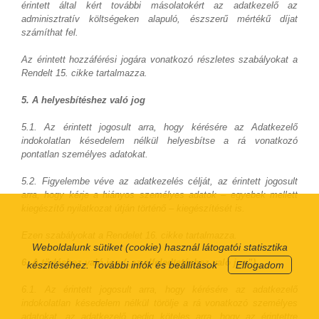
érintett által kért további másolatokért az adatkezelő az
adminisztratív költségeken alapuló, észszerű mértékű díjat
számíthat fel.
Az érintett hozzáférési jogára vonatkozó részletes szabályokat a
Rendelt 15. cikke tartalmazza.
5. A helyesbítéshez való jog
5.1. Az érintett jogosult arra, hogy kérésére az Adatkezelő
indokolatlan késedelem nélkül helyesbítse a rá vonatkozó
pontatlan személyes adatokat.
5.2. Figyelembe véve az adatkezelés célját, az érintett jogosult
arra, hogy kérje a hiányos személyes adatok – egyebek mellett
kiegészítő nyilatkozat útján történő – kiegészítését is.
Ezen szabályokat a Rendelet 16. cikke tartalmazza.
Weboldalunk sütiket (cookie) használ látogatói statisztika
6. A törléshez való jog („az elfeledtetéshez való jog”)
készítéséhez.
További infók és beállítások
Elfogadom
6.1. Az érintett jogosult arra, hogy kérésére az adatkezelő
indokolatlan késedelem nélkül törölje a rá vonatkozó személyes
adatokat, az adatkezelő pedig köteles arra, hogy az érintettre