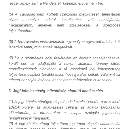
része, amely sérti a Rendeletet, kötelező erővel nem bír.
(5) A Társaság nem kötheti szerződés megkötését, teljesítését
olyan személyes adatok kezeléséhez való hozzájárulás
megadásához, amelyek nem szükségesek a szerződés
teljesítéséhez.
(6) A hozzájárulás visszavonását ugyanolyan egyszerű módon kell
lehetővé tenni, mint annak megadását.
(7) Ha a személyes adat felvételére az érintett hozzájárulásával
került sor, az adatkezelő a felvett adatokat törvény eltérő
rendelkezésének hiányában a rá vonatkozó jogi kötelezettség
teljesítése céljából további külön hozzájárulás nélkül, valamint az
érintett hozzájárulásának visszavonását követően is kezelheti.
3. Jogi kötelezettség teljesítésén alapuló adatkezelés
(1) A jogi kötelezettségen alapuló adatkezelés esetén a kezelhető
adatok körére, az adatkezelés céljára, az adatok tárolásának
időtartamára, a címzettekre az alapul szolgáló jogszabály
rendelkezései irányadók.
(2) A jogi kötelezettség teljesítése jogcímén alapuló adatkezelés