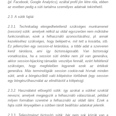
(pl. Facebook, Google Analytics), ezáltal profil jön létre róla, ebben
az esetben pedig a süti tartalma személyes adatnak tekinthető.
2.3. A sütik fajtái:
2.3.1. Technikailag elengedhetetlenül szükséges munkamenet
(session) sütik: amelyek nélkül az oldal egyszerűen nem működne
funkcionálisan, ezek a felhasználó azonosításához, pl. annak
kezeléséhez szükséges, hogy belépett-e, mit tett a kosárba, stb.
Ez jellemzően egy session-id letárolása, a többi adat a szerveren
kerül tárolásra, ami így biztonságosabb. Van biztonsági
vonatkozása, ha a session süti értéke nem jól van generálva,
akkor session-hijacking támadás veszélye fennáll, ezért feltétlenül
szükséges, hogy megfelelően legyenek ezek az értékek
generálva. Más terminológiák session cookie-nak hívnak minden
sütit, amik a böngészőből való kilépéskor törlődnek (egy session
egy böngészőhasználat az elindítástól a kilépésig).
2.3.2. Használatot elősegítő sütik: így azokat a sütiket szoktál
nevezni, amelyek megjegyzik a felhasználó választásait, például
milyen formában szeretné a felhasználó az oldalt látni. Ezek a
fajta sütik lényegében a sütiben tárolt beállítási adatokat jelentik.
2.3.3. Teljesítményt biztosító sütik: bár nem sok közük van a