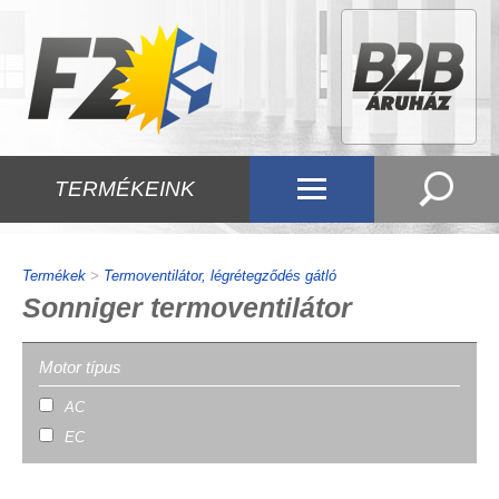
TERMÉKEINK
Termékek
>
Termoventilátor, légrétegződés gátló
Sonniger termoventilátor
Motor típus
AC
EC