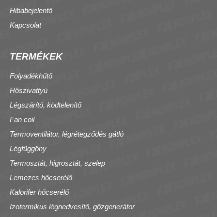
Hibabejelentő
Kapcsolat
TERMÉKEK
Folyadékhűtő
Hőszivattyú
Légszárító, ködtelenítő
Fan coil
Termoventilátor, légrétegződés gátló
Légfüggöny
Termosztát, higrosztát, szelep
Lemezes hőcserélő
Kalorifer hőcserélő
Izotermikus légnedvesítő, gőzgenerátor