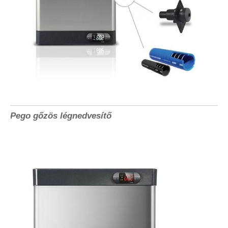
Pego gőzös légnedvesítő