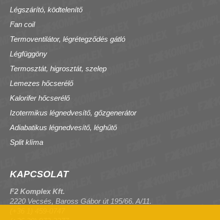
Légszárító, ködtelenítő
Fan coil
Termoventilátor, légrétegződés gátló
Légfüggöny
Termosztát, higrosztát, szelep
Lemezes hőcserélő
Kalorifer hőcserélő
Izotermikus légnedvesítő, gőzgenerátor
Adiabatikus légnedvesítő, léghűtő
Split klíma
KAPCSOLAT
F2 Komplex Kft.
2220 Vecsés, Baross Gábor út 195/66. A/11.
(+36 1) 459-0747