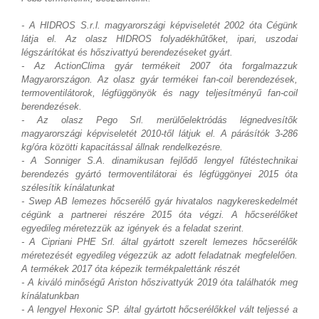
- A HIDROS S.r.l. magyarországi képviseletét 2002 óta Cégünk
látja el. Az olasz HIDROS folyadékhűtőket, ipari, uszodai
légszárítókat és hőszivattyú berendezéseket gyárt.
- Az ActionClima gyár termékeit 2007 óta forgalmazzuk
Magyarországon. Az olasz gyár termékei fan-coil berendezések,
termoventilátorok, légfüggönyök és nagy teljesítményű fan-coil
berendezések.
- Az olasz Pego Srl. merülőelektródás légnedvesítők
magyarországi képviseletét 2010-től látjuk el. A párásítók 3-286
kg/óra közötti kapacitással állnak rendelkezésre.
- A Sonniger S.A. dinamikusan fejlődő lengyel fűtéstechnikai
berendezés gyártó termoventilátorai és légfüggönyei 2015 óta
szélesítik kínálatunkat
- Swep AB lemezes hőcserélő gyár hivatalos nagykereskedelmét
cégünk a partnerei részére 2015 óta végzi. A hőcserélőket
egyedileg méretezzük az igények és a feladat szerint.
- A Cipriani PHE Srl. által gyártott szerelt lemezes hőcserélők
méretezését egyedileg végezzük az adott feladatnak megfelelően.
A termékek 2017 óta képezik termékpalettánk részét
- A kiváló minőségű Ariston hőszivattyúk 2019 óta találhatók meg
kínálatunkban
- A lengyel Hexonic SP. által gyártott hőcserélőkkel vált teljessé a