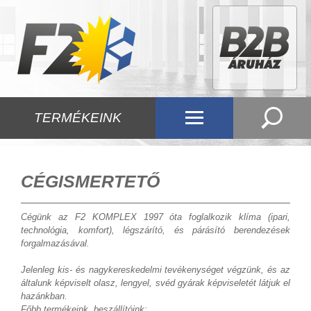
TERMÉKEINK
CÉGISMERTETŐ
Cégünk az F2 KOMPLEX 1997 óta foglalkozik klíma (ipari,
technológia, komfort), légszárító, és párásító berendezések
forgalmazásával.
Jelenleg kis- és nagykereskedelmi tevékenységet végzünk, és az
általunk képviselt olasz, lengyel, svéd gyárak képviseletét látjuk el
hazánkban.
Főbb termékeink, beszállítóink: