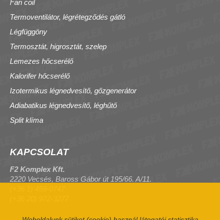
Fan coil
Termoventilátor, légrétegződés gátló
Légfüggöny
Termosztát, higrosztát, szelep
Lemezes hőcserélő
Kalorifer hőcserélő
Izotermikus légnedvesítő, gőzgenerátor
Adiabatikus légnedvesítő, léghűtő
Split klíma
KAPCSOLAT
F2 Komplex Kft.
2220 Vecsés, Baross Gábor út 195/66. A/11.
(+36 1) 459-0747
(+36 20) 972-3277
Weboldalunk sütiket (cookie) használ látogatói statisztika