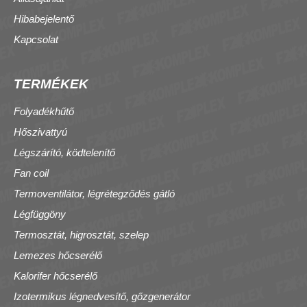
Hibabejelentő
Kapcsolat
TERMÉKEK
Folyadékhűtő
Hőszivattyú
Légszárító, ködtelenítő
Fan coil
Termoventilátor, légrétegződés gátló
Légfüggöny
Termosztát, higrosztát, szelep
Lemezes hőcserélő
Kalorifer hőcserélő
Izotermikus légnedvesítő, gőzgenerátor