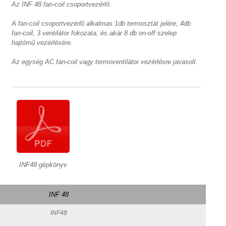
Az INF 48 fan-coil csoportvezérlő.
A fan-coil csoportvezérlő alkalmas 1db termosztát jelére, 4db
fan-coil, 3 ventilátor fokozata, és akár 8 db on-off szelep
hajtómű vezérlésére.
Az egység AC fan-coil vagy termoventilátor vezérlésre javasolt.
INF48 gépkönyv
INF 48
INF48