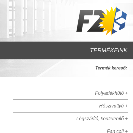
TERMÉKEINK
Termék kereső:
Folyadékhűtő +
Hőszivattyú +
Légszárító, ködtelenítő +
Fan coil +