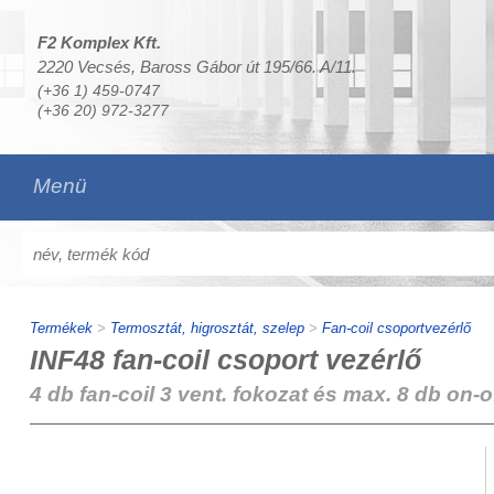
F2 Komplex Kft.
2220 Vecsés, Baross Gábor út 195/66. A/11.
(+36 1) 459-0747
(+36 20) 972-3277
Menü
Termékek
>
Termosztát, higrosztát, szelep
>
Fan-coil csoportvezérlő
INF48 fan-coil csoport vezérlő
4 db fan-coil 3 vent. fokozat és max. 8 db on-o