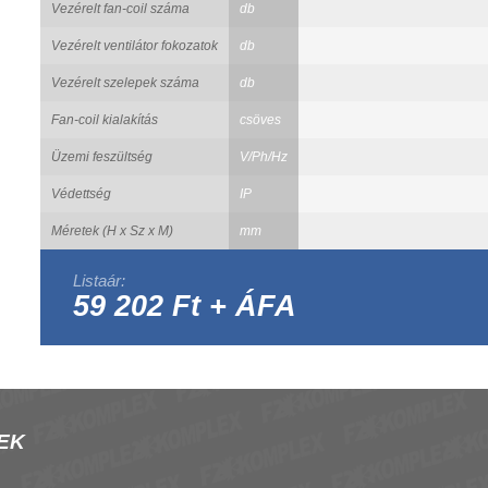
Vezérelt fan-coil száma
db
Vezérelt ventilátor fokozatok
db
Vezérelt szelepek száma
db
Fan-coil kialakítás
csöves
Üzemi feszültség
V/Ph/Hz
Védettség
IP
Méretek (H x Sz x M)
mm
Listaár:
59 202 Ft + ÁFA
EK