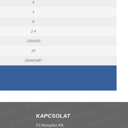
4
3
8
2-4
230/1/50
20
160x63x87
KAPCSOLAT
F2 Komplex Kft.