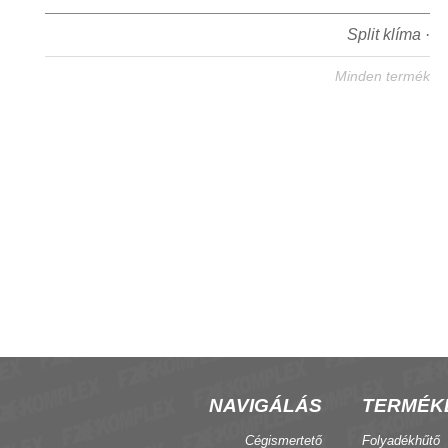
Split klíma ·
Minden termék
NAVIGÁLÁS
TERMÉK
Cégismertető
Folyadékhűtő