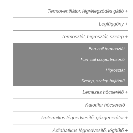
Termoventilátor, légrétegződés gátló +
Légfüggöny +
Termosztát, higrosztát, szelep +
Fan-coil termosztát
Fan-coil csoportvezérlő
Higrosztát
Szelep, szelep hajtómű
Lemezes hőcserélő +
Kalorifer hőcserélő ·
Izotermikus légnedvesítő, gőzgenerátor +
Adiabatikus légnedvesítő, léghűtő +