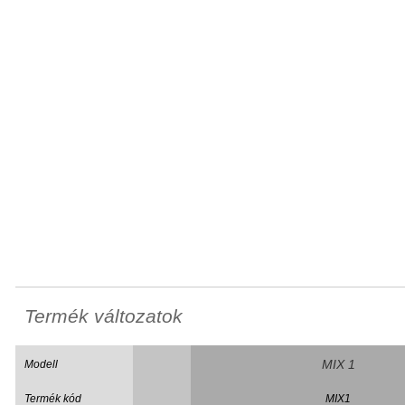
Termék változatok
MIX 1
Modell
Termék kód
MIX1