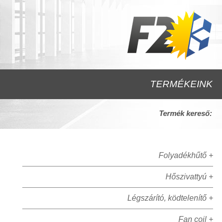
TERMÉKEINK
Termék kereső:
Folyadékhűtő +
Hőszivattyú +
Légszárító, ködtelenítő +
Fan coil +