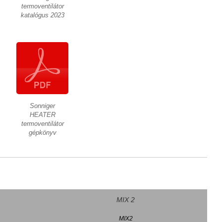
termoventilátor
katalógus 2023
Sonniger
HEATER
termoventilátor
gépkönyv
MIX 2
MIX2