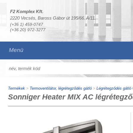
F2 Komplex Kft.
2220 Vecsés, Baross Gábor út 195/66. A/11.
(+36 1) 459-0747
(+36 20) 972-3277
Menü
Termékek
>
Termoventilátor, légrétegződés gátló
>
Légrétegződés gátló v
Sonniger Heater MIX AC légrétegződ