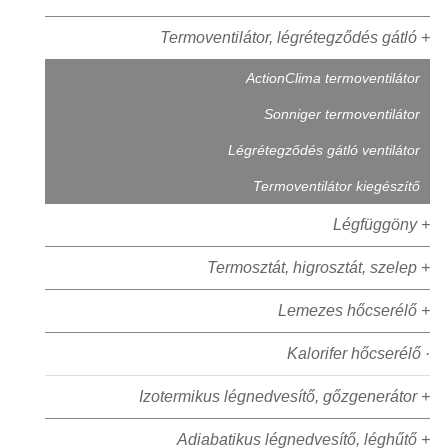
Termoventilátor, légrétegződés gátló +
ActionClima termoventilátor
Sonniger termoventilátor
Légrétegződés gátló ventilátor
Termoventilátor kiegészítő
Légfüggöny +
Termosztát, higrosztát, szelep +
Lemezes hőcserélő +
Kalorifer hőcserélő ·
Izotermikus légnedvesítő, gőzgenerátor +
Adiabatikus légnedvesítő, léghűtő +