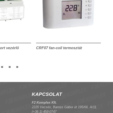
ort vezérlő
CRF07 fan-coil termosztát
CRF
ter
KAPCSOLAT
F2 Komplex Kft.
2220 Vecsés, Baross Gábor út 195/66. A/11.
(+36 1) 459-0747