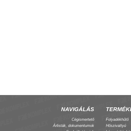
-coil csoport vezérlő
CRF05 fan-coil termosztát
NAVIGÁLÁS
TERMÉK
Cégismertető
Folyadékhűtő
Árlisták, dokumentumok
Hőszivattyú