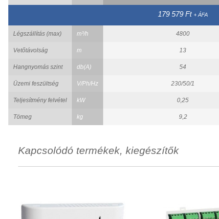
179 579 Ft
+ ÁFA
Légszállítás (max)
m³/h
4800
Vetőtávolság
m
13
Hangnyomás szint
db(A)
54
Üzemi feszültség
V/Ph/Hz
230/50/1
Teljesítmény felvétel
kW
0,25
Tömeg
kg
9,2
Kapcsolódó termékek, kiegészítők