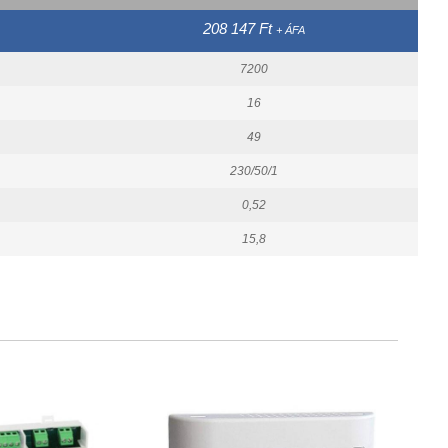
208 147 Ft
+ ÁFA
7200
16
49
230/50/1
0,52
15,8