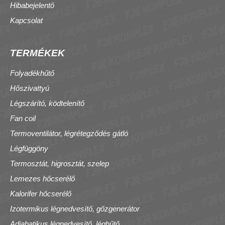
Hibabejelentő
Kapcsolat
TERMÉKEK
Folyadékhűtő
Hőszivattyú
Légszárító, ködtelenítő
Fan coil
Termoventilátor, légrétegződés gátló
Légfüggöny
Termosztát, higrosztát, szelep
Lemezes hőcserélő
Kalorifer hőcserélő
Izotermikus légnedvesítő, gőzgenerátor
Adiabatikus légnedvesítő, léghűtő