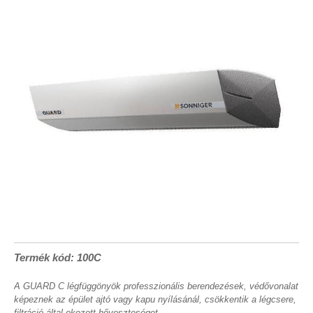
Termék kód: 100C
A GUARD C légfüggönyök professzionális berendezések, védővonalat
képeznek az épület ajtó vagy kapu nyílásánál, csökkentik a légcsere,
filtráció által okozott hőveszteséget.