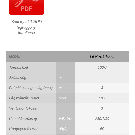
Sonniger GUARD
légfüggöny
katalógus
Modell
GUARD 100C
Termék kód
100C
Szélesség
m
1
Beépítési magasság (max)
m
4
Légszállítás (max)
m³/h
2100
Ventilátor fokozat
3
Üzemi feszültség
V/Ph/Hz
230/1/50
Hangnyomás szint
db(A)
60