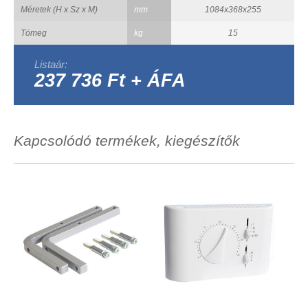
Méretek (H x Sz x M)
mm
1084x368x255
Tömeg
kg
15
Listaár:
237 736 Ft + ÁFA
Kapcsolódó termékek, kiegészítők