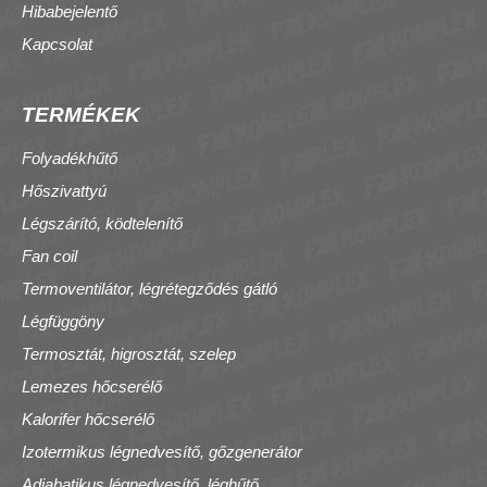
Hibabejelentő
Kapcsolat
TERMÉKEK
Folyadékhűtő
Hőszivattyú
Légszárító, ködtelenítő
Fan coil
Termoventilátor, légrétegződés gátló
Légfüggöny
Termosztát, higrosztát, szelep
Lemezes hőcserélő
Kalorifer hőcserélő
Izotermikus légnedvesítő, gőzgenerátor
Adiabatikus légnedvesítő, léghűtő