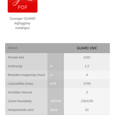
Sonniger GUARD
légfüggöny
katalógus
Modell
GUARD 150C
Termék kód
150C
Szélesség
m
1,5
Beépítési magasság (max)
m
4
Légszállítás (max)
m³/h
3700
Ventilátor fokozat
3
Üzemi feszültség
V/Ph/Hz
230/1/50
Hangnyomás szint
db(A)
61