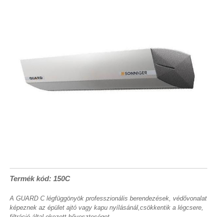
Termék kód: 150C
A GUARD C légfüggönyök professzionális berendezések, védővonalat
képeznek az épület ajtó vagy kapu nyílásánál,csökkentik a légcsere,
filtráció által okozott hőveszteséget.