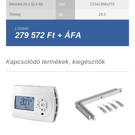
Méretek (H x Sz x M)
mm
1554x368x255
Tömeg
kg
18,5
Listaár:
279 572 Ft + ÁFA
Kapcsolódó termékek, kiegészítők