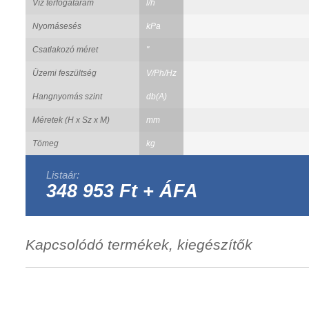
Víz térfogatáram
l/h
Nyomásesés
kPa
Csatlakozó méret
"
Üzemi feszültség
V/Ph/Hz
Hangnyomás szint
db(A)
Méretek (H x Sz x M)
mm
Tömeg
kg
Listaár:
348 953 Ft + ÁFA
Kapcsolódó termékek, kiegészítők