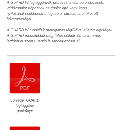
A GUARD W légfüggönyök professzionális berendezések,
védővonalat képeznek az épület ajtó vagy kapu
nyílásánál,csökkentik a légcsere, filtráció által okozott
hőveszteséget.
A GUARD W modellek melegvizes légfűtővel ellátott egységek.
A GUARD modellekből még fűtés nélküli, és elektromos
légfűtővel szerelt verzió is rendelkezésre áll.
Sonniger GUARD
légfüggöny
gépkönyv