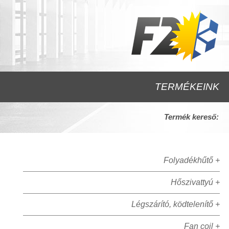
TERMÉKEINK
Termék kereső:
Folyadékhűtő +
Hőszivattyú +
Légszárító, ködtelenítő +
Fan coil +