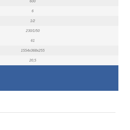
600
6
1/2
230/1/50
61
1554x368x255
20,5