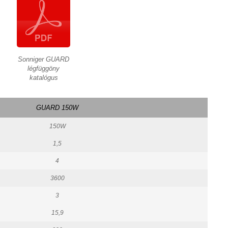
Sonniger GUARD
légfüggöny
katalógus
GUARD 150W
150W
1,5
4
3600
3
15,9