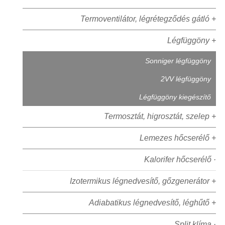
Termoventilátor, légrétegződés gátló +
Légfüggöny +
Sonniger légfüggöny
2VV légfüggöny
Légfüggöny kiegészítő
Termosztát, higrosztát, szelep +
Lemezes hőcserélő +
Kalorifer hőcserélő ·
Izotermikus légnedvesítő, gőzgenerátor +
Adiabatikus légnedvesítő, léghűtő +
Split klíma ·