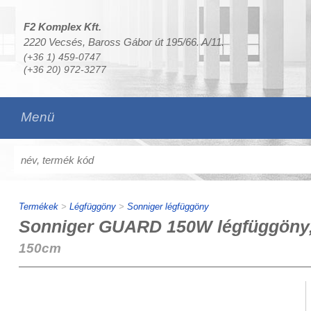
F2 Komplex Kft.
2220 Vecsés, Baross Gábor út 195/66. A/11.
(+36 1) 459-0747
(+36 20) 972-3277
Menü
Termékek
>
Légfüggöny
>
Sonniger légfüggöny
Sonniger GUARD 150W légfüggöny, 
150cm