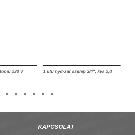
tómű 230 V
1 utú nyit-zár szelep 3/4", kvs 2,8
CRF
KAPCSOLAT