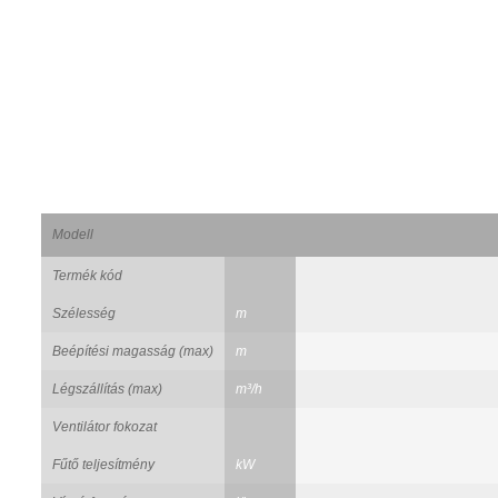
Modell
Termék kód
Szélesség
m
Beépítési magasság (max)
m
Légszállítás (max)
m³/h
Ventilátor fokozat
Fűtő teljesítmény
kW