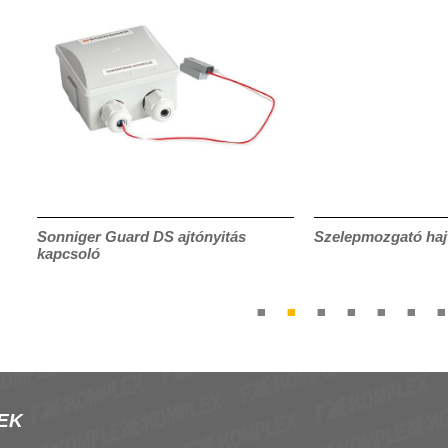
Sonniger Guard DS ajtónyitás
Szelepmozgató haj
kapcsoló
EK