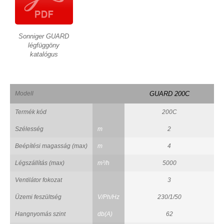
Sonniger GUARD
légfüggöny
katalógus
Modell
GUARD 200C
Termék kód
200C
Szélesség
m
2
Beépítési magasság (max)
m
4
Légszállítás (max)
m³/h
5000
Ventilátor fokozat
3
Üzemi feszültség
V/Ph/Hz
230/1/50
Hangnyomás szint
db(A)
62