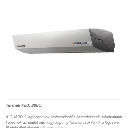
Termék kód: 200C
A GUARD C légfüggönyök professzionális berendezések, védővonalat
képeznek az épület ajtó vagy kapu nyílásánál,csökkentik a légcsere,
filtráció által okozott hőveszteséget.