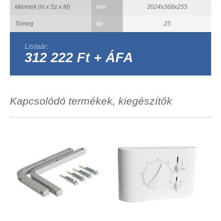
Méretek (H x Sz x M)
mm
2024x368x255
Tömeg
kg
25
Listaár:
312 222 Ft + ÁFA
Kapcsolódó termékek, kiegészítők