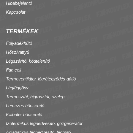
Hibabejelentő
Kapcsolat
TERMÉKEK
Folyadékhűtő
Hőszivattyú
Légszárító, ködtelenítő
Fan coil
Termoventilátor, légrétegződés gátló
Légfüggöny
Termosztát, higrosztát, szelep
Lemezes hőcserélő
Kalorifer hőcserélő
Izotermikus légnedvesítő, gőzgenerátor
Adiabatikus légnedvesítő, léghűtő