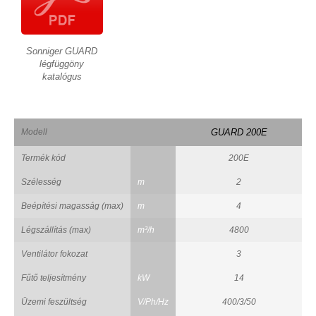
Sonniger GUARD
légfüggöny
katalógus
Modell
GUARD 200E
Termék kód
200E
Szélesség
m
2
Beépítési magasság (max)
m
4
Légszállítás (max)
m³/h
4800
Ventilátor fokozat
3
Fűtő teljesítmény
kW
14
Üzemi feszültség
V/Ph/Hz
400/3/50