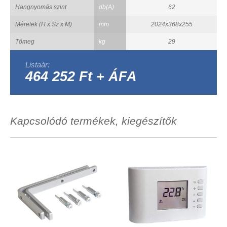
Hangnyomás szint
db(A)
62
Méretek (H x Sz x M)
mm
2024x368x255
Tömeg
kg
29
Listaár:
464 252 Ft + ÁFA
Kapcsolódó termékek, kiegészítők