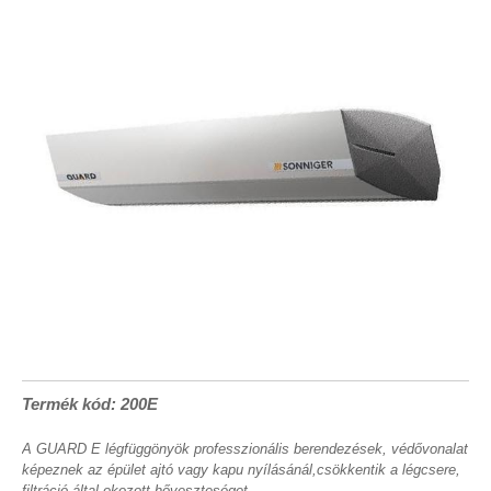
Termék kód: 200E
A GUARD E légfüggönyök professzionális berendezések, védővonalat
képeznek az épület ajtó vagy kapu nyílásánál,csökkentik a légcsere,
filtráció által okozott hőveszteséget.