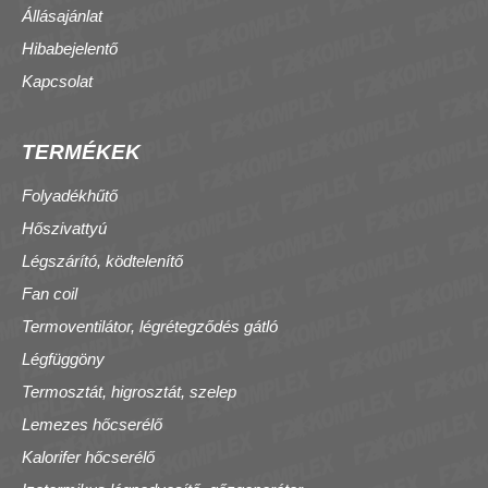
Állásajánlat
Hibabejelentő
Kapcsolat
TERMÉKEK
Folyadékhűtő
Hőszivattyú
Légszárító, ködtelenítő
Fan coil
Termoventilátor, légrétegződés gátló
Légfüggöny
Termosztát, higrosztát, szelep
Lemezes hőcserélő
Kalorifer hőcserélő