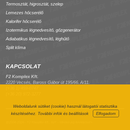
Termosztát, higrosztát, szelep
Lemezes hőcserélő
Kalorifer hőcserélő
Izotermikus légnedvesítő, gőzgenerátor
Adiabatikus légnedvesítő, léghűtő
Split klíma
KAPCSOLAT
F2 Komplex Kft.
2220 Vecsés, Baross Gábor út 195/66. A/11.
(+36 1) 459-0747
(+36 20) 972-3277
Weboldalunk sütiket (cookie) használ látogatói statisztika
készítéséhez.
További infók és beállítások
Elfogadom
@2004-2026 - F2 Komplex Kft., byF - Minden jog fenntartva!>