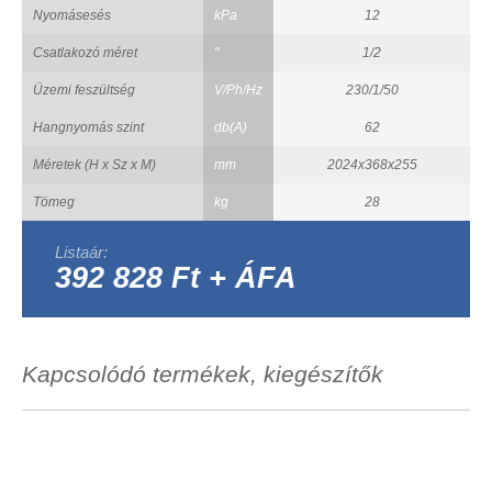
Nyomásesés
kPa
12
Csatlakozó méret
"
1/2
Üzemi feszültség
V/Ph/Hz
230/1/50
Hangnyomás szint
db(A)
62
Méretek (H x Sz x M)
mm
2024x368x255
Tömeg
kg
28
Listaár:
392 828 Ft + ÁFA
Kapcsolódó termékek, kiegészítők