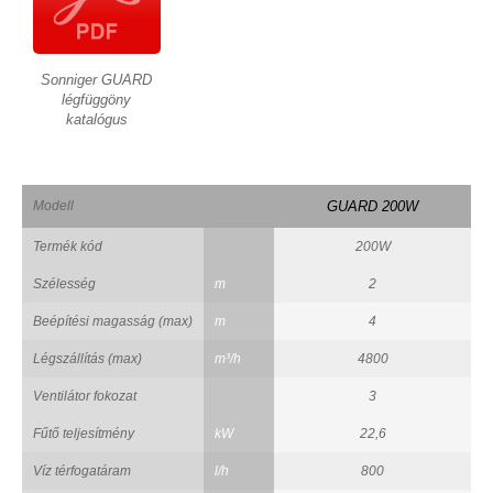
Sonniger GUARD
légfüggöny
katalógus
Modell
GUARD 200W
Termék kód
200W
Szélesség
m
2
Beépítési magasság (max)
m
4
Légszállítás (max)
m³/h
4800
Ventilátor fokozat
3
Fűtő teljesítmény
kW
22,6
Víz térfogatáram
l/h
800