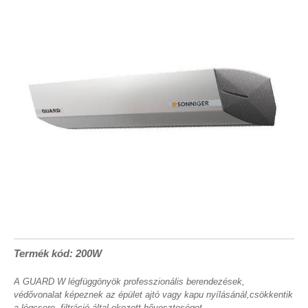
Termék kód: 200W
A GUARD W légfüggönyök professzionális berendezések,
védővonalat képeznek az épület ajtó vagy kapu nyílásánál,csökkentik
a légcsere, filtráció által okozott hőveszteséget.