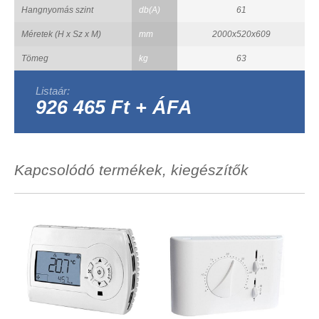
Hangnyomás szint
db(A)
61
Méretek (H x Sz x M)
mm
2000x520x609
Tömeg
kg
63
Listaár:
926 465 Ft + ÁFA
Kapcsolódó termékek, kiegészítők