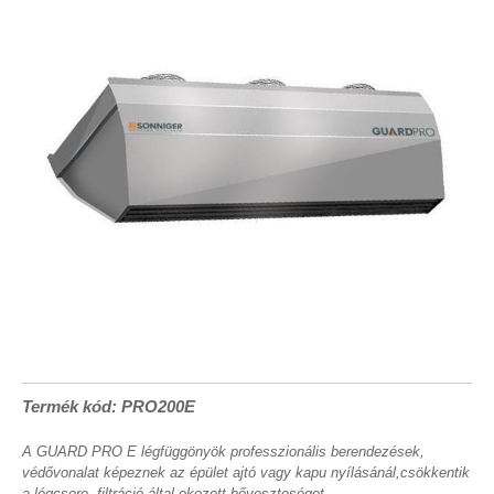
Termék kód: PRO200E
A GUARD PRO E légfüggönyök professzionális berendezések,
védővonalat képeznek az épület ajtó vagy kapu nyílásánál,csökkentik
a légcsere, filtráció által okozott hőveszteséget.