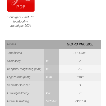
Sonniger Guard Pro
légfüggöny
katalógus 2024
Modell
GUARD PRO 200E
Termék kód
PRO200E
Szélesség
m
2
Beépítési magasság (max)
m
7,5
Légszállítás (max)
m³/h
9100
Ventilátor fokozat
3
Fűtő teljesítmény
kW
21
Üzemi feszültség
V/Ph/Hz
230/1/50