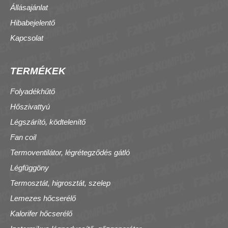
Állásajánlat
Hibabejelentő
Kapcsolat
TERMÉKEK
Folyadékhűtő
Hőszivattyú
Légszárító, ködtelenítő
Fan coil
Termoventilátor, légrétegződés gátló
Légfüggöny
Termosztát, higrosztát, szelep
Lemezes hőcserélő
Kalorifer hőcserélő