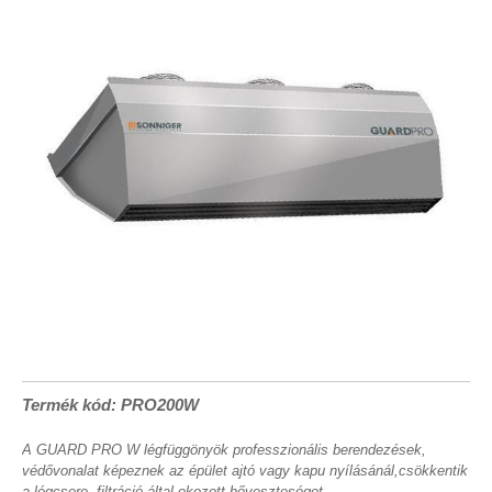
Termék kód: PRO200W
A GUARD PRO W légfüggönyök professzionális berendezések,
védővonalat képeznek az épület ajtó vagy kapu nyílásánál,csökkentik
a légcsere, filtráció által okozott hőveszteséget.