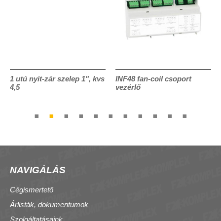
1 utú nyit-zár szelep 1", kvs
INF48 fan-coil csoport
4,5
vezérlő
NAVIGÁLÁS
Cégismertető
Árlisták, dokumentumok
Szolgáltatásaink