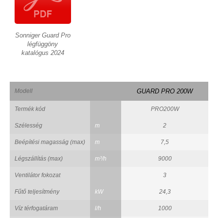
Sonniger Guard Pro
légfüggöny
katalógus 2024
Modell
GUARD PRO 200W
Termék kód
PRO200W
Szélesség
m
2
Beépítési magasság (max)
m
7,5
Légszállítás (max)
m³/h
9000
Ventilátor fokozat
3
Fűtő teljesítmény
kW
24,3
Víz térfogatáram
l/h
1000