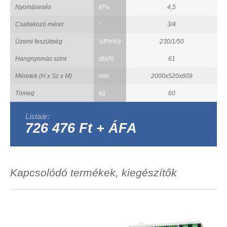
Nyomásesés
kPa
4,5
Csatlakozó méret
"
3/4
Üzemi feszültség
V/Ph/Hz
230/1/50
Hangnyomás szint
db(A)
61
Méretek (H x Sz x M)
mm
2000x520x609
Tömeg
kg
60
Listaár:
726 476 Ft + ÁFA
Kapcsolódó termékek, kiegészítők