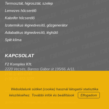
Termosztát, higrosztát, szelep
Lemezes hőcserélő
Kalorifer hőcserélő
Izotermikus légnedvesítő, gőzgenerátor
Adiabatikus légnedvesítő, léghűtő
Split klíma
KAPCSOLAT
F2 Komplex Kft.
2220 Vecsés, Baross Gábor út 195/66. A/11.
(+36 1) 459-0747
(+36 20) 972-3277
Weboldalunk sütiket (cookie) használ látogatói statisztika
készítéséhez.
További infók és beállítások
Elfogadom
@2004-2026 - F2 Komplex Kft., byF - Minden jog fenntartva!>