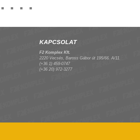
KAPCSOLAT
F2 Komplex Kft.
2220 Vecsés, Baross Gábor út 195/66. A/11.
(+36 1) 459-0747
(+36 20) 972-3277