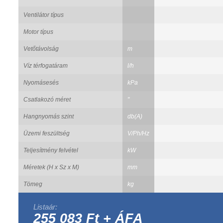
Ventilátor típus
Motor típus
Vetőtávolság
m
Víz térfogatáram
l/h
Nyomásesés
kPa
Csatlakozó méret
"
Hangnyomás szint
db(A)
Üzemi feszültség
V/Ph/Hz
Teljesítmény felvétel
kW
Méretek (H x Sz x M)
mm
Tömeg
kg
Listaár:
255 083 Ft + ÁFA