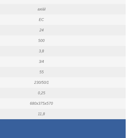
axiál
EC
24
500
3,8
3/4
55
230/50/1
0,25
680x375x570
11,8