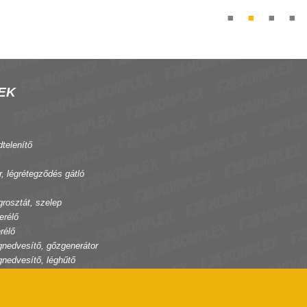
EK
dtelenítő
r, légrétegződés gátló
grosztát, szelep
erélő
rélő
gnedvesítő, gőzgenerátor
gnedvesítő, léghűtő