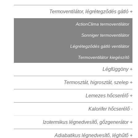
Termoventilátor, légrétegződés gátló +
ActionClima termoventilátor
Sonniger termoventilátor
Légrétegződés gátló ventilátor
Termoventilátor kiegészítő
Légfüggöny +
Termosztát, higrosztát, szelep +
Lemezes hőcserélő +
Kalorifer hőcserélő ·
Izotermikus légnedvesítő, gőzgenerátor +
Adiabatikus légnedvesítő, léghűtő +