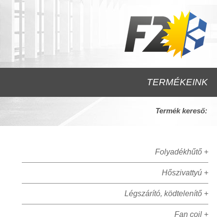
TERMÉKEINK
Termék kereső:
Folyadékhűtő +
Hőszivattyú +
Légszárító, ködtelenítő +
Fan coil +