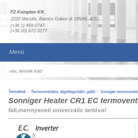
F2 Komplex Kft.
2220 Vecsés, Baross Gábor út 195/66. A/11.
(+36 1) 459-0747
(+36 20) 972-3277
Menü
Termékek
>
Termoventilátor, légrétegződés gátló
>
Sonniger termoventilá
Sonniger Heater CR1 EC termoventi
fali,mennyezeti univerzális tartóval