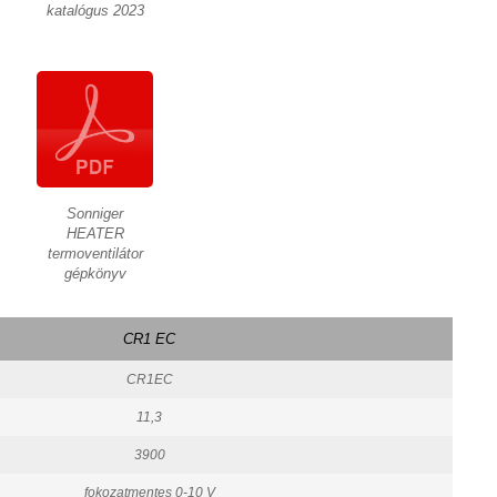
katalógus 2023
Sonniger
HEATER
termoventilátor
gépkönyv
CR1 EC
CR1EC
11,3
3900
fokozatmentes 0-10 V