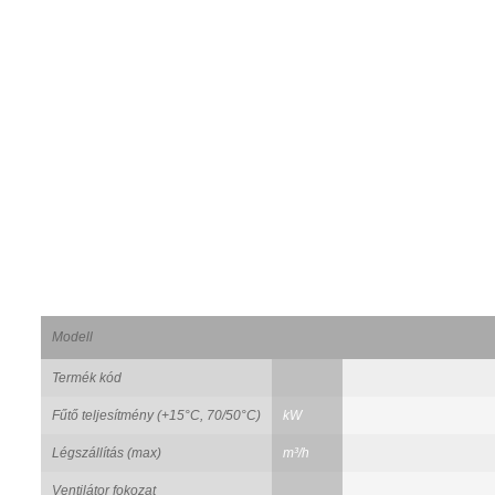
Modell
Termék kód
Fűtő teljesítmény (+15°C, 70/50°C)
kW
Légszállítás (max)
m³/h
Ventilátor fokozat