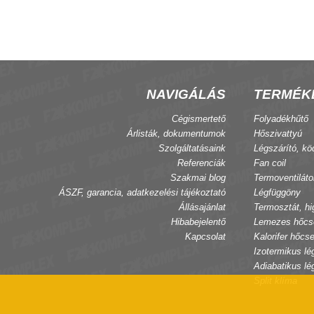
NAVIGÁLÁS
TERMÉK
Cégismertető
Folyadékhűtő
Árlisták, dokumentumok
Hőszivattyú
Szolgáltatásaink
Légszárító, kö
Referenciák
Fan coil
Szakmai blog
Termoventiláto
ÁSZF, garancia, adatkezelési tájékoztató
Légfüggöny
Állásajánlat
Termosztát, hi
Hibabejelentő
Lemezes hőcs
Kapcsolat
Kalorifer hőcse
Izotermikus lé
Adiabatikus lé
Split klíma