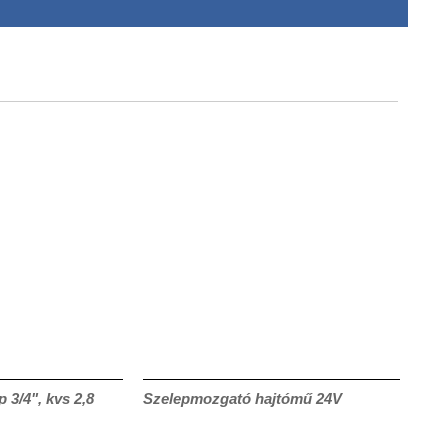
p 3/4", kvs 2,8
Szelepmozgató hajtómű 24V
CRF