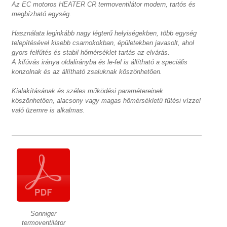
Az EC motoros HEATER CR termoventilátor modern, tartós és
megbízható egység.
Használata leginkább nagy légterű helyiségekben, több egység
telepítésével kisebb csarnokokban, épületekben javasolt, ahol
gyors felfűtés és stabil hőmérséklet tartás az elvárás.
A kifúvás iránya oldalirányba és le-fel is állítható a speciális
konzolnak és az állítható zsaluknak köszönhetően.
Kialakításának és széles működési paramétereinek
köszönhetően, alacsony vagy magas hőmérsékletű fűtési vízzel
való üzemre is alkalmas.
Sonniger
termoventilátor