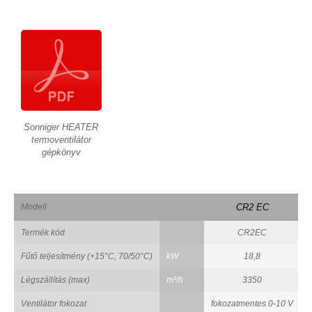
Sonniger HEATER
termoventilátor
gépkönyv
Modell
CR2 EC
Termék kód
CR2EC
Fűtő teljesítmény (+15°C, 70/50°C)
kW
18,8
Légszállítás (max)
m³/h
3350
Ventilátor fokozat
fokozatmentes 0-10 V