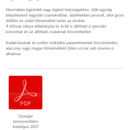
Használata leginkább nagy légterű helyiségekben, több egység
telepítésével nagyobb csarnokokban, épületekben javasolt, ahol gyors
felfűtés és stabil hőmérséklet tartás az elvárás.
A kifúvás iránya oldalirányba és le-fel is állítható a speciális
konzolnak és az állítható zsaluknak köszönhetően.
Kialakításának és széles működési paramétereinek köszönhetően,
alacsony vagy magas hőmérsékletű fűtési vízzel való üzemre is
alkalmas.
Sonniger
termoventilátor
katalógus 2023