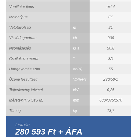
Ventilátor típus
axiál
Motor típus
EC
Vetőtávolság
m
21
Víz térfogatáram
l/h
900
Nyomásesés
kPa
50,8
Csatlakozó méret
"
3/4
Hangnyomás szint
db(A)
55
Üzemi feszültség
V/Ph/Hz
230/50/1
Teljesítmény felvétel
kW
0,25
Méretek (H x Sz x M)
mm
680x375x570
Tömeg
kg
13,7
Listaár:
280 593 Ft + ÁFA