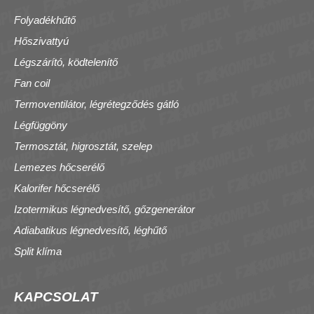
Folyadékhűtő
Hőszivattyú
Légszárító, ködtelenítő
Fan coil
Termoventilátor, légrétegződés gátló
Légfüggöny
Termosztát, higrosztát, szelep
Lemezes hőcserélő
Kalorifer hőcserélő
Izotermikus légnedvesítő, gőzgenerátor
Adiabatikus légnedvesítő, léghűtő
Split klíma
KAPCSOLAT