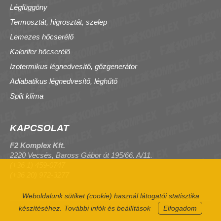
Légfüggöny
Termosztát, higrosztát, szelep
Lemezes hőcserélő
Kalorifer hőcserélő
Izotermikus légnedvesítő, gőzgenerátor
Adiabatikus légnedvesítő, léghűtő
Split klíma
KAPCSOLAT
F2 Komplex Kft.
2220 Vecsés, Baross Gábor út 195/66. A/11.
(+36 1) 459-0747
(+36 20) 972-3277
Weboldalunk sütiket (cookie) használ látogatói statisztika
készítéséhez.
További infók és beállítások
Elfogadom