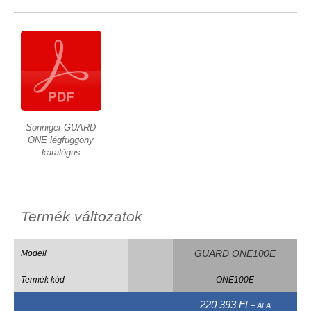
Sonniger GUARD
ONE légfüggöny
katalógus
Termék változatok
GUARD ONE100E
Modell
Termék kód
ONE100E
220 393 Ft
+ ÁFA