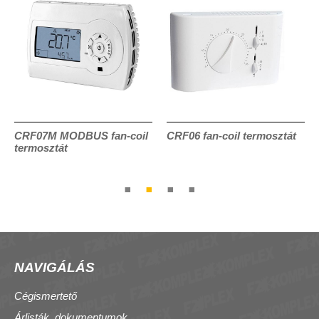
CRF07M MODBUS fan-coil
CRF06 fan-coil termosztát
termosztát
NAVIGÁLÁS
Cégismertető
Árlisták, dokumentumok