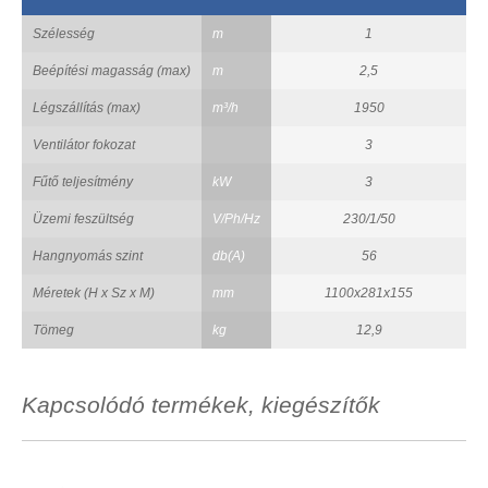
Szélesség
m
1
Beépítési magasság (max)
m
2,5
Légszállítás (max)
m³/h
1950
Ventilátor fokozat
3
Fűtő teljesítmény
kW
3
Üzemi feszültség
V/Ph/Hz
230/1/50
Hangnyomás szint
db(A)
56
Méretek (H x Sz x M)
mm
1100x281x155
Tömeg
kg
12,9
Kapcsolódó termékek, kiegészítők