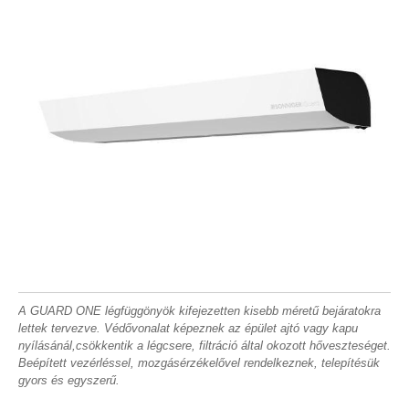
A GUARD ONE légfüggönyök kifejezetten kisebb méretű bejáratokra
lettek tervezve. Védővonalat képeznek az épület ajtó vagy kapu
nyílásánál,csökkentik a légcsere, filtráció által okozott hőveszteséget.
Beépített vezérléssel, mozgásérzékelővel rendelkeznek, telepítésük
gyors és egyszerű.